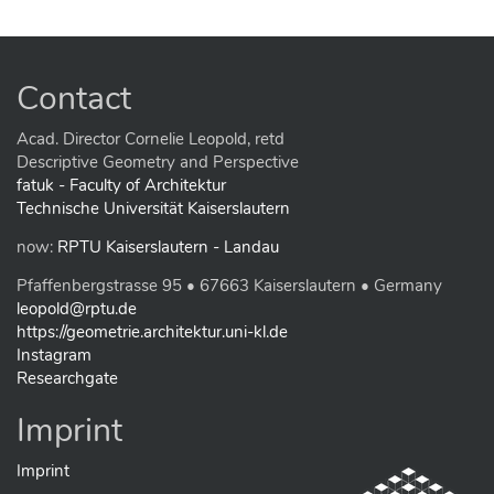
i
c
k
t
o
Contact
v
i
e
Acad. Director Cornelie Leopold, retd
w
Descriptive Geometry and Perspective
f
fatuk - Faculty of Architektur
u
Technische Universität Kaiserslautern
l
l
now:
RPTU Kaiserslautern - Landau
-
s
Pfaffenbergstrasse 95 • 67663 Kaiserslautern • Germany
i
z
leopold@rptu.de
e
https://geometrie.architektur.uni-kl.de
i
Instagram
m
Researchgate
a
g
e
Imprint
…
Imprint