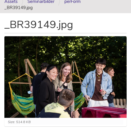
Assets
Seminarbilder
perForm
_BR39149.jpg
_BR39149.jpg
C
Size: 514.8 KB
l