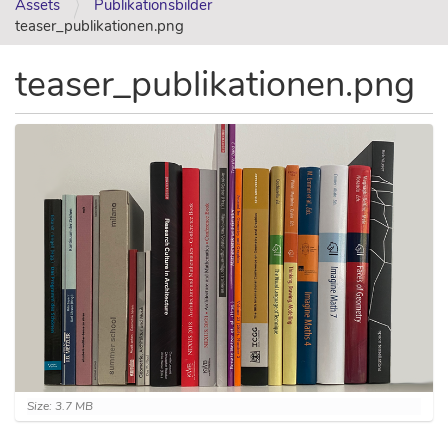
Assets
Publikationsbilder
teaser_publikationen.png
teaser_publikationen.png
C
Size: 3.7 MB
l
i