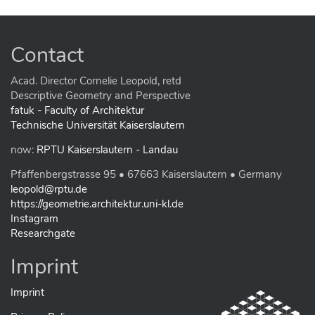
c
k
t
o
Contact
v
i
e
Acad. Director Cornelie Leopold, retd
w
Descriptive Geometry and Perspective
f
fatuk - Faculty of Architektur
u
Technische Universität Kaiserslautern
l
l
now:
RPTU Kaiserslautern - Landau
-
s
Pfaffenbergstrasse 95 • 67663 Kaiserslautern • Germany
i
z
leopold@rptu.de
e
https://geometrie.architektur.uni-kl.de
i
Instagram
m
Researchgate
a
g
e
Imprint
…
Imprint