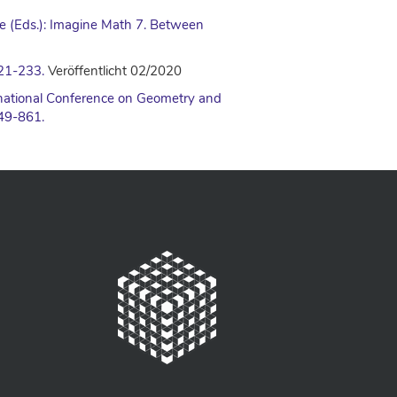
 (Eds.): Imagine Math 7. Between
221-233.
Veröffentlicht 02/2020
rnational Conference on Geometry and
849-861.