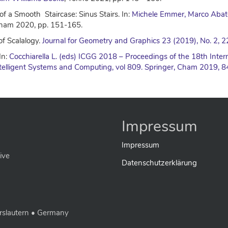
f a Smooth Staircase: Sinus Stairs. In:
Michele Emmer, Marco Abate
ham 2020, pp. 151-165.
of Scalalogy.
Journal for Geometry and Graphics 23 (2019), No. 2, 
In:
Cocchiarella L. (eds) ICGG 2018 – Proceedings of the 18th Inte
telligent Systems and Computing, vol 809. Springer, Cham 2019, 
Impressum
Impressum
ive
Datenschutzerklärung
rslautern • Germany