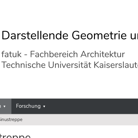
m
Forschung
Sinustreppe
treppe