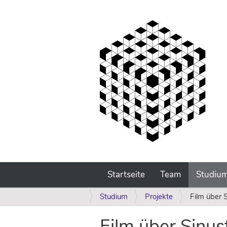
Startseite
Team
Studiu
S
Studium
Projekte
Film über 
i
e
Film über Sinus