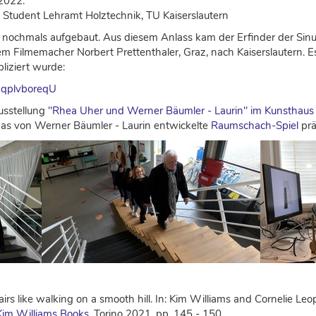
2022:
 Student Lehramt Holztechnik, TU Kaiserslautern
nochmals aufgebaut. Aus diesem Anlass kam der Erfinder der Sinu
m Filmemacher Norbert Prettenthaler, Graz, nach Kaiserslautern. Es
liziert wurde:
GqplvboreqU
usstellung
"Rhea Uher und Werner Bäumler - Laurin" im Kunsthaus
das von Werner Bäumler - Laurin entwickelte
Raumschach-Spiel
prä
irs like walking on a smooth hill. In: Kim Williams and Cornelie Leo
Kim Williams Books
, Torino 2021, pp. 145 - 150.