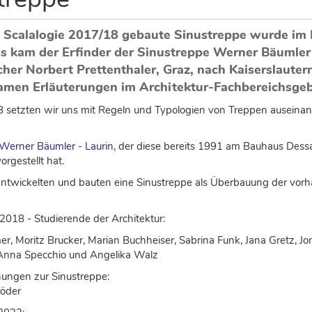
 Scalalogie 2017/18 gebaute Sinustreppe wurde im
 kam der Erfinder der Sinustreppe Werner Bäumler - 
r Norbert Prettenthaler, Graz, nach Kaiserslautern
amen Erläuterungen im Architektur-Fachbereichsgeb
8
setzten wir uns mit Regeln und Typologien von Treppen auseinand
Werner Bäumler - Laurin
, der diese bereits 1991 am Bauhaus Des
orgestellt hat.
entwickelten und bauten eine Sinustreppe als Überbauung der vo
018 - Studierende der Architektur:
er, Moritz Brucker, Marian Buchheiser, Sabrina Funk, Jana Gretz, 
Anna Specchio und Angelika Walz
ungen zur Sinustreppe:
röder