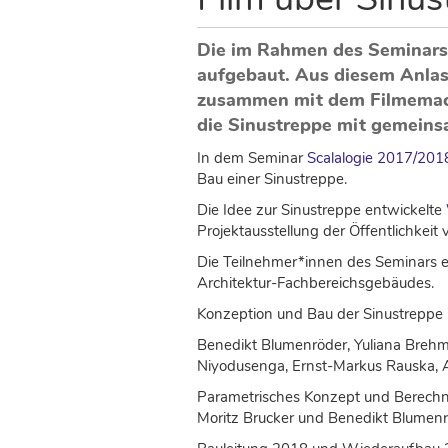
s
i
n
Die im Rahmen des Seminars
d
aufgebaut. Aus diesem Anlass
h
zusammen mit dem Filmemache
i
die Sinustreppe mit gemeins
e
r
In dem Seminar
Scalalogie 2017/201
Bau einer Sinustreppe.
Die Idee zur Sinustreppe entwickelte
Projektausstellung der Öffentlichkeit v
Die Teilnehmer*innen des Seminars 
Architektur-Fachbereichsgebäudes.
Konzeption und Bau der Sinustreppe 2
Benedikt Blumenröder, Yuliana Brehm
Niyodusenga, Ernst-Markus Rauska, 
Parametrisches Konzept und Berechn
Moritz Brucker und Benedikt Blumen