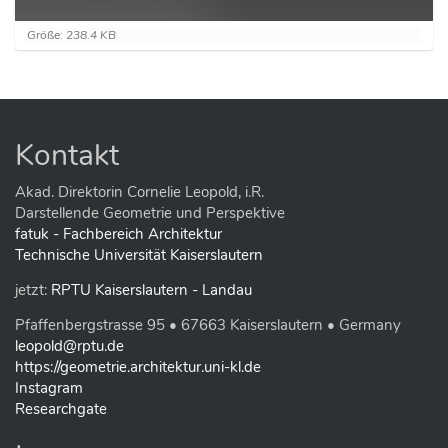
Z
Größe: 238.4 KB
e
i
g
e
B
i
Kontakt
l
d
i
Akad. Direktorin Cornelie Leopold, i.R.
n
Darstellende Geometrie und Perspektive
v
fatuk - Fachbereich Architektur
o
Technische Universität Kaiserslautern
l
l
jetzt:
RPTU Kaiserslautern - Landau
e
r
Pfaffenbergstrasse 95 • 67663 Kaiserslautern • Germany
G
r
leopold@rptu.de
ö
https://geometrie.architektur.uni-kl.de
ß
Instagram
e
Researchgate
…