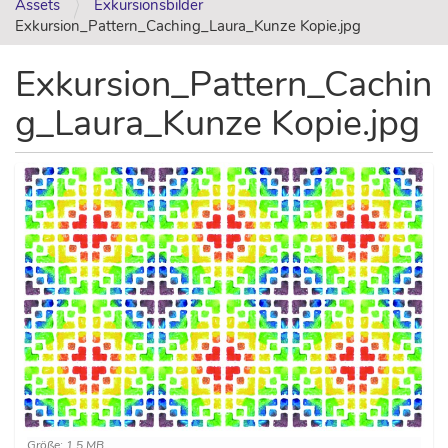
Assets
Exkursionsbilder
Exkursion_Pattern_Caching_Laura_Kunze Kopie.jpg
Exkursion_Pattern_Cachin
g_Laura_Kunze Kopie.jpg
Z
Größe: 1.5 MB