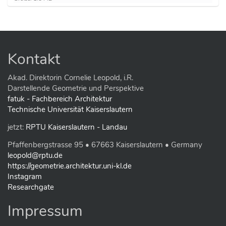
e
i
g
e
B
i
Kontakt
l
d
i
Akad. Direktorin Cornelie Leopold, i.R.
n
Darstellende Geometrie und Perspektive
v
fatuk - Fachbereich Architektur
o
Technische Universität Kaiserslautern
l
l
jetzt:
RPTU Kaiserslautern - Landau
e
r
Pfaffenbergstrasse 95 • 67663 Kaiserslautern • Germany
G
r
leopold@rptu.de
ö
https://geometrie.architektur.uni-kl.de
ß
Instagram
e
Researchgate
…
Impressum