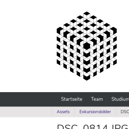
Startseite
Team
Studiu
S
Assets
Exkursionsbilder
DSC
i
e
DSC_0814.JPG