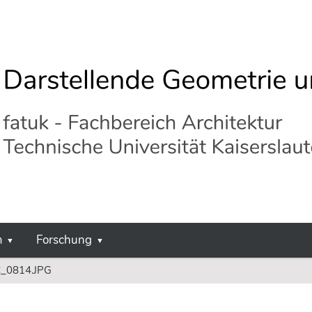
m
Forschung
_0814.JPG