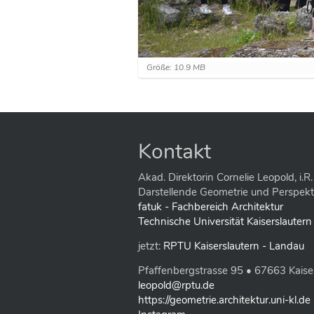
Z
Größe: 10.9 MB
e
i
g
e
B
i
Kontakt
l
d
i
Akad. Direktorin Cornelie Leopold, i.R.
n
Darstellende Geometrie und Perspekt
v
fatuk - Fachbereich Architektur
o
Technische Universität Kaiserslautern
l
l
jetzt:
RPTU Kaiserslautern - Landau
e
r
Pfaffenbergstrasse 95 • 67663 Kaise
G
r
leopold@rptu.de
ö
https://geometrie.architektur.uni-kl.de
ß