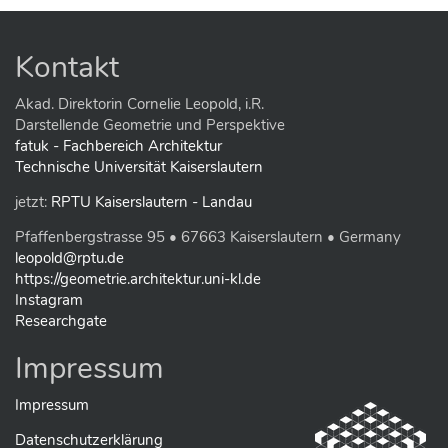
e
B
i
Kontakt
l
d
i
Akad. Direktorin Cornelie Leopold, i.R.
n
Darstellende Geometrie und Perspektive
v
fatuk - Fachbereich Architektur
o
Technische Universität Kaiserslautern
l
l
jetzt:
RPTU Kaiserslautern - Landau
e
r
Pfaffenbergstrasse 95 • 67663 Kaiserslautern • Germany
G
r
leopold@rptu.de
ö
https://geometrie.architektur.uni-kl.de
ß
Instagram
e
Researchgate
…
Impressum
Impressum
Datenschutzerklärung