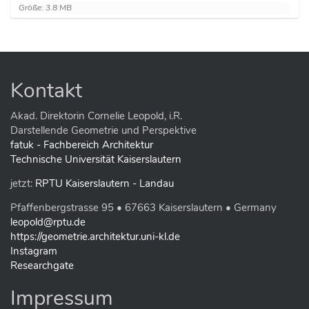
Z
Größe: 3.8 MB
e
i
g
e
B
i
Kontakt
l
d
i
Akad. Direktorin Cornelie Leopold, i.R.
n
Darstellende Geometrie und Perspektive
v
fatuk - Fachbereich Architektur
o
Technische Universität Kaiserslautern
l
l
jetzt:
RPTU Kaiserslautern - Landau
e
r
Pfaffenbergstrasse 95 • 67663 Kaiserslautern • Germany
G
r
leopold@rptu.de
ö
https://geometrie.architektur.uni-kl.de
ß
Instagram
e
Researchgate
…
Impressum