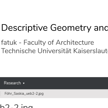
Research
Föhr_Saskia_ueb2-2.jpg
b2-2.jpg