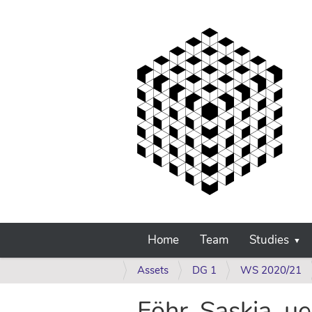
Home
Team
Studies
Y
Assets
DG 1
WS 2020/21
o
u
Föhr_Saskia_ue