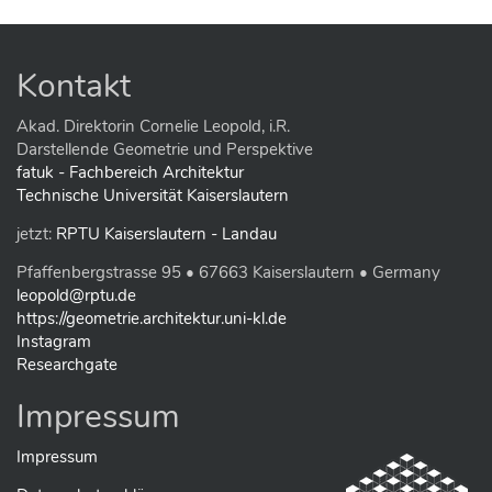
g
e
B
i
Kontakt
l
d
i
Akad. Direktorin Cornelie Leopold, i.R.
n
Darstellende Geometrie und Perspektive
v
fatuk - Fachbereich Architektur
o
Technische Universität Kaiserslautern
l
l
jetzt:
RPTU Kaiserslautern - Landau
e
r
Pfaffenbergstrasse 95 • 67663 Kaiserslautern • Germany
G
r
leopold@rptu.de
ö
https://geometrie.architektur.uni-kl.de
ß
Instagram
e
Researchgate
…
Impressum
Impressum