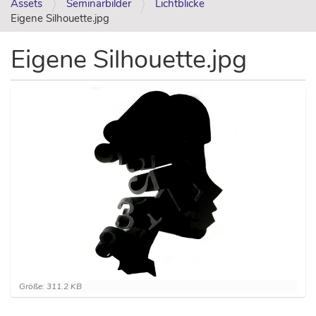
Assets
Seminarbilder
Lichtblicke
Eigene Silhouette.jpg
Eigene Silhouette.jpg
Z
Größe: 311.2 KB
e
i